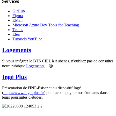
Services
GitHub
Figma
EMail
Microsoft Azure Dev Tools for Teaching
Teams
Elea
Tutoriels YouTube
Logements
Si vous intégrez le BTS CIEL à Aubenas, n'oubliez pas de consulter
notre rubrique
Logements
! .😉
Ingé Plus
Présentation de l'INP-Esisar et du dispositif Ingé+
(
https://www.inge-plus.fr/
) pour accompagner nos étudiants dans
leurs poursuites d'études.